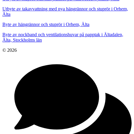
Utbyte av takavvattning med nya hängrännor och stuprör i Orhem,
Älta
Byte av hängrännor och stuprör i Orhem, Älta
Byte av nockband och ventilationshuvar på papptak i Ältadalen,
Älta, Stockholms län
© 2026