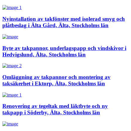
Nyinstallation av takfönster med isolerad smyg och
plåtbeslag i Älta Gård, Älta, Stockholms län
Byte av takpannor, underlagspapp och vindskivor i
Hedvigslund, Älta, Stockholms län
Omläggning av takpannor och montering av
taksäkerhet i Ektorp, Älta, Stockholms län
Renovering av tegeltak med läktbyte och ny
takpapp i Söderby, Älta, Stockholms län