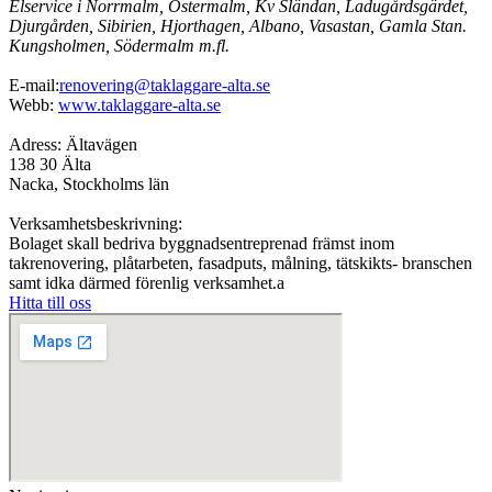
Elservice i Norrmalm, Östermalm, Kv Sländan, Ladugårdsgärdet,
Djurgården, Sibirien, Hjorthagen, Albano, Vasastan, Gamla Stan.
Kungsholmen, Södermalm m.fl.
E-mail:
renovering@taklaggare-alta.se
Webb:
www.taklaggare-alta.se
Adress: Ältavägen
138 30 Älta
Nacka, Stockholms län
Verksamhetsbeskrivning:
Bolaget skall bedriva byggnadsentreprenad främst inom
takrenovering, plåtarbeten, fasadputs, målning, tätskikts- branschen
samt idka därmed förenlig verksamhet.a
Hitta till oss