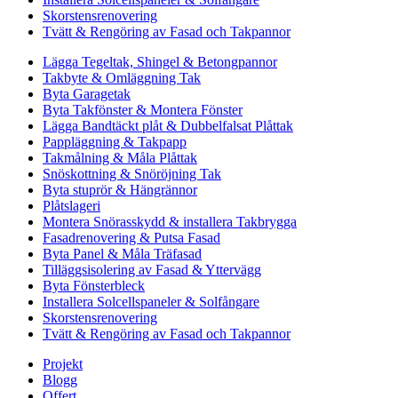
Skorstensrenovering
Tvätt & Rengöring av Fasad och Takpannor
Lägga Tegeltak, Shingel & Betongpannor
Takbyte & Omläggning Tak
Byta Garagetak
Byta Takfönster & Montera Fönster
Lägga Bandtäckt plåt & Dubbelfalsat Plåttak
Pappläggning & Takpapp
Takmålning & Måla Plåttak
Snöskottning & Snöröjning Tak
Byta stuprör & Hängrännor
Plåtslageri
Montera Snörasskydd & installera Takbrygga
Fasadrenovering & Putsa Fasad
Byta Panel & Måla Träfasad
Tilläggsisolering av Fasad & Yttervägg
Byta Fönsterbleck
Installera Solcellspaneler & Solfångare
Skorstensrenovering
Tvätt & Rengöring av Fasad och Takpannor
Projekt
Blogg
Offert