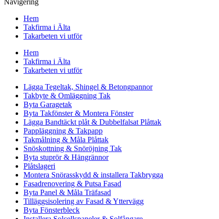
Navigering
Hem
Takfirma i Älta
Takarbeten vi utför
Hem
Takfirma i Älta
Takarbeten vi utför
Lägga Tegeltak, Shingel & Betongpannor
Takbyte & Omläggning Tak
Byta Garagetak
Byta Takfönster & Montera Fönster
Lägga Bandtäckt plåt & Dubbelfalsat Plåttak
Pappläggning & Takpapp
Takmålning & Måla Plåttak
Snöskottning & Snöröjning Tak
Byta stuprör & Hängrännor
Plåtslageri
Montera Snörasskydd & installera Takbrygga
Fasadrenovering & Putsa Fasad
Byta Panel & Måla Träfasad
Tilläggsisolering av Fasad & Yttervägg
Byta Fönsterbleck
Installera Solcellspaneler & Solfångare