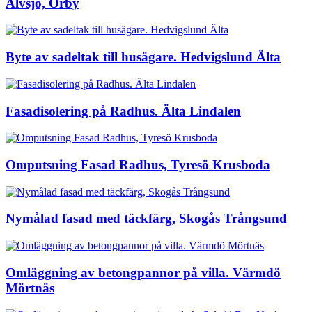
Älvsjö, Örby
Byte av sadeltak till husägare. Hedvigslund Älta
Fasadisolering på Radhus. Älta Lindalen
Omputsning Fasad Radhus, Tyresö Krusboda
Nymålad fasad med täckfärg, Skogås Trångsund
Omläggning av betongpannor på villa. Värmdö
Mörtnäs