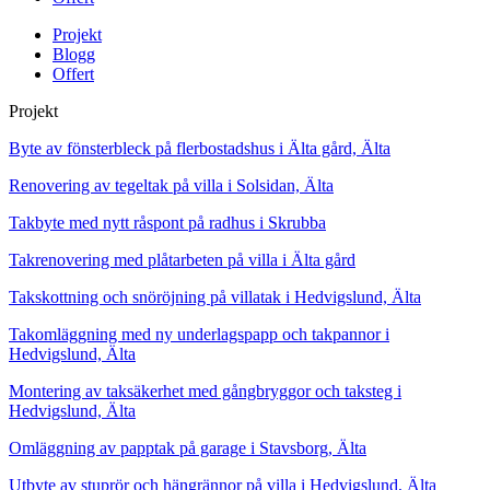
Projekt
Blogg
Offert
Projekt
Byte av fönsterbleck på flerbostadshus i Älta gård, Älta
Renovering av tegeltak på villa i Solsidan, Älta
Takbyte med nytt råspont på radhus i Skrubba
Takrenovering med plåtarbeten på villa i Älta gård
Takskottning och snöröjning på villatak i Hedvigslund, Älta
Takomläggning med ny underlagspapp och takpannor i
Hedvigslund, Älta
Montering av taksäkerhet med gångbryggor och taksteg i
Hedvigslund, Älta
Omläggning av papptak på garage i Stavsborg, Älta
Utbyte av stuprör och hängrännor på villa i Hedvigslund, Älta