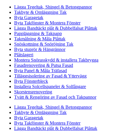
Lägga Tegeltak, Shingel & Betongpannor
Takbyte & Omläggning Tak
Byta Garagetak
Byta Takfönster & Montera Fönster
Lägga Bandtäckt plåt & Dubbelfalsat Plåttak
Pappläggning & Takpapp
Takmålning & Måla Plåttak
Snöskottning & Snöröjning Tak
Byta stuprör & Hängrännor
Plåtslageri
Montera Snörasskydd & installera Takbrygga
Fasadrenovering & Putsa Fasad
Byta Panel & Måla Träfasad
Tilläggsisolering av Fasad & Yttervägg
Byta Fönsterbleck
Installera Solcellspaneler & Solfångare
Skorstensrenovering
Tvätt & Rengöring av Fasad och Takpannor
Lägga Tegeltak, Shingel & Betongpannor
Takbyte & Omläggning Tak
Byta Garagetak
Byta Takfönster & Montera Fönster
Lägga Bandtäckt plåt & Dubbelfalsat Plåttak