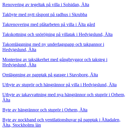
Renovering av tegeltak på villa i Solsidan, Älta
Takbyte med nytt råspont på radhus i Skrubba
Takrenovering med plåtarbeten på villa i Älta gård
Takskottning och snöröjning på villatak i Hedvigslund, Älta
Takomläggning med ny underlagspapp och takpannor i
Hedvigslund, Älta
Montering av taksäkerhet med gångbryggor och taksteg i
Hedvigslund, Älta
Omläggning av papptak på garage i Stavsborg, Älta
Utbyte av stuprör och hängrännor på villa i Hedvigslund, Älta
Utbyte av takavvattning med nya hängrännor och stuprör i Orhem,
Älta
Byte av hängrännor och stuprör i Orhem, Älta
Byte av nockband och ventilationshuvar på papptak i Ältadalen,
Älta, Stockholms län