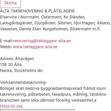
Skicka
ÄLTA TAKRENOVERING & PLÅTSLAGERI
Elservice i Norrmalm, Östermalm, Kv Sländan,
Ladugårdsgärdet, Djurgården, Sibirien, Hjorthagen, Albano,
Vasastan, Gamla Stan. Kungsholmen, Södermalm m.fl.
E-mail:
renovering@taklaggare-alta.se
Webb:
www.taklaggare-alta.se
Adress: Ältavägen
138 30 Älta
Nacka, Stockholms län
Verksamhetsbeskrivning:
Bolaget skall bedriva byggnadsentreprenad främst inom
takrenovering, plåtarbeten, fasadputs, målning, tätskikts-
branschen samt idka därmed förenlig verksamhet.a
Hitta till oss