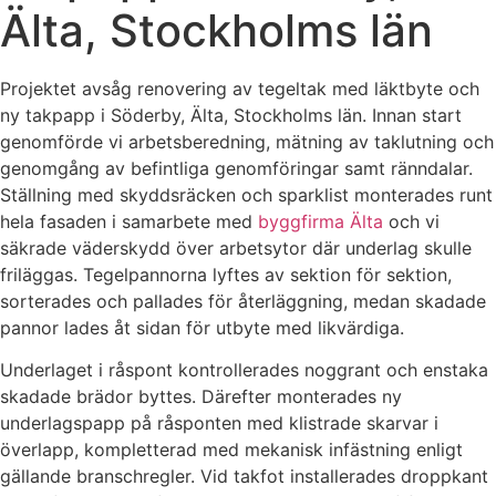
Älta, Stockholms län
Projektet avsåg renovering av tegeltak med läktbyte och
ny takpapp i Söderby, Älta, Stockholms län. Innan start
genomförde vi arbetsberedning, mätning av taklutning och
genomgång av befintliga genomföringar samt ränndalar.
Ställning med skyddsräcken och sparklist monterades runt
hela fasaden i samarbete med
byggfirma Älta
och vi
säkrade väderskydd över arbetsytor där underlag skulle
friläggas. Tegelpannorna lyftes av sektion för sektion,
sorterades och pallades för återläggning, medan skadade
pannor lades åt sidan för utbyte med likvärdiga.
Underlaget i råspont kontrollerades noggrant och enstaka
skadade brädor byttes. Därefter monterades ny
underlagspapp på råsponten med klistrade skarvar i
överlapp, kompletterad med mekanisk infästning enligt
gällande branschregler. Vid takfot installerades droppkant