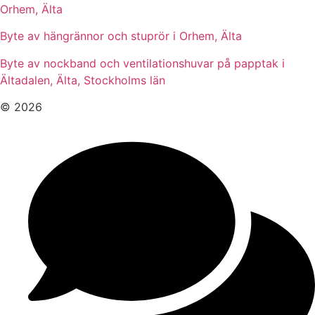
Orhem, Älta
Byte av hängrännor och stuprör i Orhem, Älta
Byte av nockband och ventilationshuvar på papptak i
Ältadalen, Älta, Stockholms län
© 2026