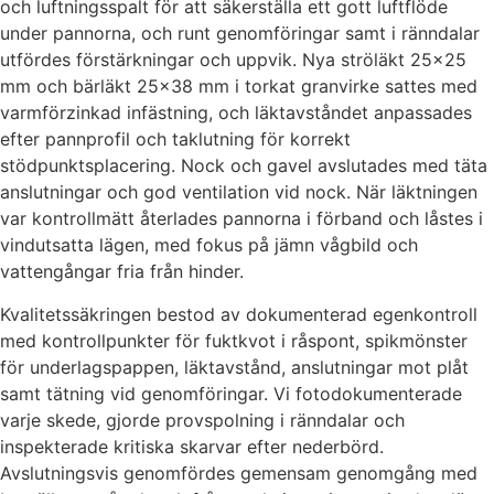
och luftningsspalt för att säkerställa ett gott luftflöde
under pannorna, och runt genomföringar samt i ränndalar
utfördes förstärkningar och uppvik. Nya ströläkt 25×25
mm och bärläkt 25×38 mm i torkat granvirke sattes med
varmförzinkad infästning, och läktavståndet anpassades
efter pannprofil och taklutning för korrekt
stödpunktsplacering. Nock och gavel avslutades med täta
anslutningar och god ventilation vid nock. När läktningen
var kontrollmätt återlades pannorna i förband och låstes i
vindutsatta lägen, med fokus på jämn vågbild och
vattengångar fria från hinder.
Kvalitetssäkringen bestod av dokumenterad egenkontroll
med kontrollpunkter för fuktkvot i råspont, spikmönster
för underlagspappen, läktavstånd, anslutningar mot plåt
samt tätning vid genomföringar. Vi fotodokumenterade
varje skede, gjorde provspolning i ränndalar och
inspekterade kritiska skarvar efter nederbörd.
Avslutningsvis genomfördes gemensam genomgång med