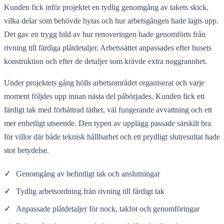
Kunden fick inför projektet en tydlig genomgång av takets skick,
vilka delar som behövde bytas och hur arbetsgången hade lagts upp.
Det gav en trygg bild av hur renoveringen hade genomförts från
rivning till färdiga plåtdetaljer. Arbetssättet anpassades efter husets
konstruktion och efter de detaljer som krävde extra noggrannhet.
Under projektets gång hölls arbetsområdet organiserat och varje
moment följdes upp innan nästa del påbörjades. Kunden fick ett
färdigt tak med förbättrad täthet, väl fungerande avvattning och ett
mer enhetligt utseende. Den typen av upplägg passade särskilt bra
för villor där både teknisk hållbarhet och ett prydligt slutresultat hade
stor betydelse.
✓
Genomgång av befintligt tak och anslutningar
✓
Tydlig arbetsordning från rivning till färdigt tak
✓
Anpassade plåtdetaljer för nock, takfot och genomföringar