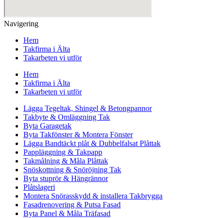
Navigering
Hem
Takfirma i Älta
Takarbeten vi utför
Hem
Takfirma i Älta
Takarbeten vi utför
Lägga Tegeltak, Shingel & Betongpannor
Takbyte & Omläggning Tak
Byta Garagetak
Byta Takfönster & Montera Fönster
Lägga Bandtäckt plåt & Dubbelfalsat Plåttak
Pappläggning & Takpapp
Takmålning & Måla Plåttak
Snöskottning & Snöröjning Tak
Byta stuprör & Hängrännor
Plåtslageri
Montera Snörasskydd & installera Takbrygga
Fasadrenovering & Putsa Fasad
Byta Panel & Måla Träfasad