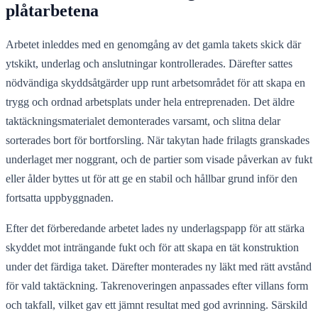
plåtarbetena
Arbetet inleddes med en genomgång av det gamla takets skick där
ytskikt, underlag och anslutningar kontrollerades. Därefter sattes
nödvändiga skyddsåtgärder upp runt arbetsområdet för att skapa en
trygg och ordnad arbetsplats under hela entreprenaden. Det äldre
taktäckningsmaterialet demonterades varsamt, och slitna delar
sorterades bort för bortforsling. När takytan hade frilagts granskades
underlaget mer noggrant, och de partier som visade påverkan av fukt
eller ålder byttes ut för att ge en stabil och hållbar grund inför den
fortsatta uppbyggnaden.
Efter det förberedande arbetet lades ny underlagspapp för att stärka
skyddet mot inträngande fukt och för att skapa en tät konstruktion
under det färdiga taket. Därefter monterades ny läkt med rätt avstånd
för vald taktäckning. Takrenoveringen anpassades efter villans form
och takfall, vilket gav ett jämnt resultat med god avrinning. Särskild