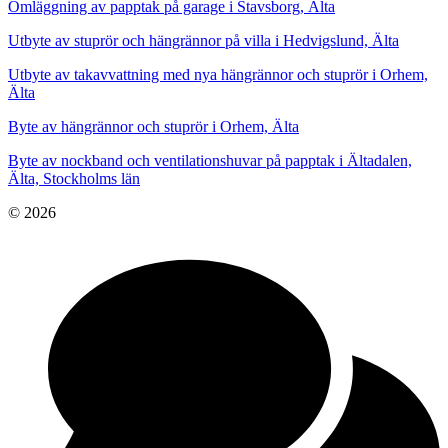
Omläggning av papptak på garage i Stavsborg, Älta
Utbyte av stuprör och hängrännor på villa i Hedvigslund, Älta
Utbyte av takavvattning med nya hängrännor och stuprör i Orhem,
Älta
Byte av hängrännor och stuprör i Orhem, Älta
Byte av nockband och ventilationshuvar på papptak i Ältadalen,
Älta, Stockholms län
© 2026