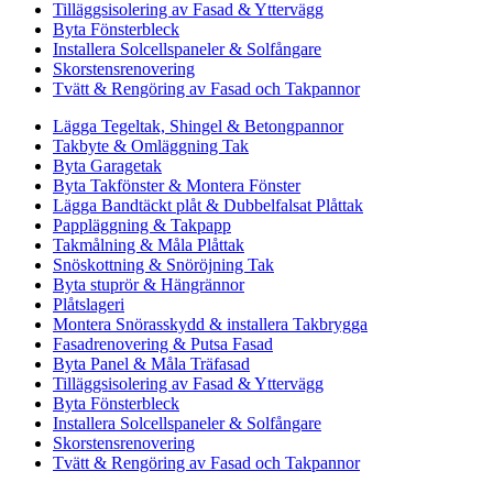
Tilläggsisolering av Fasad & Yttervägg
Byta Fönsterbleck
Installera Solcellspaneler & Solfångare
Skorstensrenovering
Tvätt & Rengöring av Fasad och Takpannor
Lägga Tegeltak, Shingel & Betongpannor
Takbyte & Omläggning Tak
Byta Garagetak
Byta Takfönster & Montera Fönster
Lägga Bandtäckt plåt & Dubbelfalsat Plåttak
Pappläggning & Takpapp
Takmålning & Måla Plåttak
Snöskottning & Snöröjning Tak
Byta stuprör & Hängrännor
Plåtslageri
Montera Snörasskydd & installera Takbrygga
Fasadrenovering & Putsa Fasad
Byta Panel & Måla Träfasad
Tilläggsisolering av Fasad & Yttervägg
Byta Fönsterbleck
Installera Solcellspaneler & Solfångare
Skorstensrenovering
Tvätt & Rengöring av Fasad och Takpannor