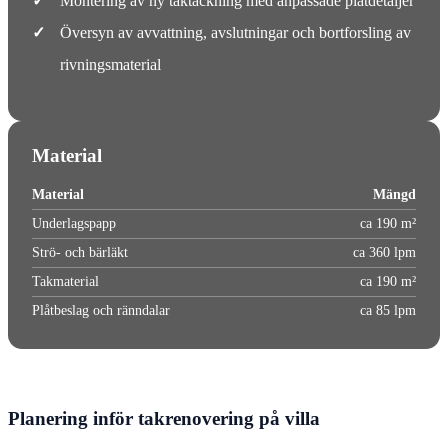
✓
Montering av ny taktäckning med anpassade plåtdetaljer
✓
Översyn av avvattning, avslutningar och bortforsling av
rivningsmaterial
Material
Material
Mängd
Underlagspapp
ca 190 m²
Strö- och bärläkt
ca 360 lpm
Takmaterial
ca 190 m²
Plåtbeslag och ränndalar
ca 85 lpm
Planering inför takrenovering på villa