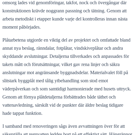
omsorg lades vid genomföringar, takfot, nock och övergångar där
konstruktionen krävde noggrann passning och tätning. Genom att
arbeta metodiskt i etapper kunde varje del kontrolleras innan nästa
moment påbörjades.
Plåtarbetena utgjorde en viktig del av projektet och omfattade bland
annat nya beslag, ränndalar, fotplåtar, vindskiveplåtar och andra
skyddande avslutningar. Detaljerna tillverkades och anpassades för
takets mått och förutsättningar, vilket gav rena linjer och säkra
anslutningar mot angränsande byggnadsdelar. Materialvalet föll på
slitstark byggplåt med tålig ytbehandling som stod emot
väderpåverkan och som samtidigt harmonierade med husets uttryck.
Genom att förnya plåtdetaljerna förbättrades både täthet och
vattenavledning, särskilt vid de punkter där äldre beslag tidigare
hade tappat funktion.
I samband med renoveringen sågs även avvattningen över för att
säkerställa att regnvatten leddes bort på ett effektivt sätt. Hängrännor