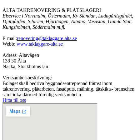
ÄLTA TAKRENOVERING & PLÅTSLAGERI
Elservice i Norrmalm, Östermalm, Kv Sländan, Ladugårdsgärdet,
Djurgården, Sibirien, Hjorthagen, Albano, Vasastan, Gamla Stan.
Kungsholmen, Södermalm m.fl.
E-mail:
renovering@taklaggare-alta.se
Webb:
www.taklaggare-alta.se
Adress: Ältavägen
138 30 Älta
Nacka, Stockholms län
Verksamhetsbeskrivning:
Bolaget skall bedriva byggnadsentreprenad främst inom
takrenovering, plåtarbeten, fasadputs, målning, tätskikts- branschen
samt idka därmed förenlig verksamhet.a
Hitta till oss