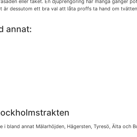
fasaden eller taket. En djuprengöring har många gånger pot
et är dessutom ett bra val att låta proffs ta hand om tvätt
d annat:
Stockholmstrakten
re i bland annat Mälarhöjden, Hägersten, Tyresö, Älta och B