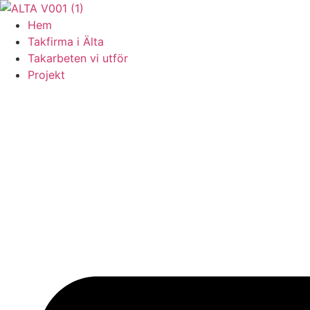
Skip
to
Hem
content
Takfirma i Älta
Takarbeten vi utför
Projekt