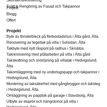
Skorstensrenovering
Tvätt & Rengöring av Fasad och Takpannor
Projekt
Blogg
Offert
Projekt
Byte av fönsterbleck på flerbostadshus i Älta gård, Älta
Renovering av tegeltak på villa i Solsidan, Älta
Takbyte med nytt råspont på radhus i Skrubba
Takrenovering med plåtarbeten på villa i Älta gård
Takskottning och snöröjning på villatak i Hedvigslund,
Älta
Takomläggning med ny underlagspapp och takpannor i
Hedvigslund, Älta
Montering av taksäkerhet med gångbryggor och taksteg
i Hedvigslund, Älta
Omläggning av papptak på garage i Stavsborg, Älta
Utbyte av stuprör och hängrännor på villa i