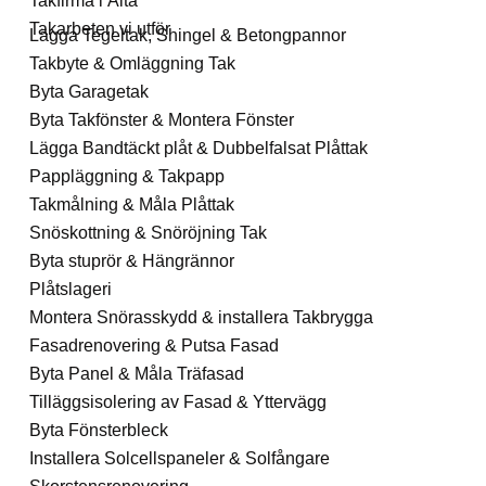
Takfirma i Älta
Takarbeten vi utför
Lägga Tegeltak, Shingel & Betongpannor
Takbyte & Omläggning Tak
Byta Garagetak
Byta Takfönster & Montera Fönster
Lägga Bandtäckt plåt & Dubbelfalsat Plåttak
Pappläggning & Takpapp
Takmålning & Måla Plåttak
Snöskottning & Snöröjning Tak
Byta stuprör & Hängrännor
Plåtslageri
Montera Snörasskydd & installera Takbrygga
Fasadrenovering & Putsa Fasad
Byta Panel & Måla Träfasad
Tilläggsisolering av Fasad & Yttervägg
Byta Fönsterbleck
Installera Solcellspaneler & Solfångare