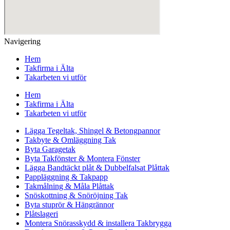
Navigering
Hem
Takfirma i Älta
Takarbeten vi utför
Hem
Takfirma i Älta
Takarbeten vi utför
Lägga Tegeltak, Shingel & Betongpannor
Takbyte & Omläggning Tak
Byta Garagetak
Byta Takfönster & Montera Fönster
Lägga Bandtäckt plåt & Dubbelfalsat Plåttak
Pappläggning & Takpapp
Takmålning & Måla Plåttak
Snöskottning & Snöröjning Tak
Byta stuprör & Hängrännor
Plåtslageri
Montera Snörasskydd & installera Takbrygga