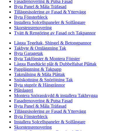
Fasadrenovering & Putsa Fasad
Byta Panel & Måla Träfasad
Tilläggsisolering av Fasad & Yttervägg
Byta Fönsterbleck
Installera Solcellspaneler & Solfångare
Skorstensrenovering
Tvätt & Rengöring av Fasad och Takpannor
Lägga Tegeltak, Shingel & Betongpannor
Takbyte & Omläggning Tak
Byta Garagetak
Byta Takfönster & Montera Fönster
Lägga Bandtäckt plåt & Dubbelfalsat Plåttak
Pappläggning & Takpapp
Takmålning & Måla Plåttak
Snöskottning & Snöröjning Tak
Byta stuprör & Hängrännor
Plåtslageri
Montera Snörasskydd & installera Takbrygga
Fasadrenovering & Putsa Fasad
Byta Panel & Måla Träfasad
Tilläggsisolering av Fasad & Yttervägg
Byta Fönsterbleck
Installera Solcellspaneler & Solfångare
Skorstensrenovering