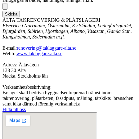
Bifoga gärna bilder, handlingar, ritningar m.m.
Skicka
ÄLTA TAKRENOVERING & PLÅTSLAGERI
Elservice i Norrmalm, Östermalm, Kv Sländan, Ladugårdsgärdet,
Djurgården, Sibirien, Hjorthagen, Albano, Vasastan, Gamla Stan.
Kungsholmen, Södermalm m.fl.
E-mail:
renovering@taklaggare-alta.se
Webb:
www.taklaggare-alta.se
Adress: Ältavägen
138 30 Älta
Nacka, Stockholms län
Verksamhetsbeskrivning:
Bolaget skall bedriva byggnadsentreprenad främst inom
takrenovering, plåtarbeten, fasadputs, målning, tätskikts- branschen
samt idka därmed förenlig verksamhet.a
Hitta till oss