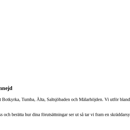
omnejd
annat Botkyrka, Tumba, Älta, Saltsjöbaden och Mälarhöjden. Vi utför blan
ch berätta hur dina förutsättningar ser ut så tar vi fram en skräddarsyd