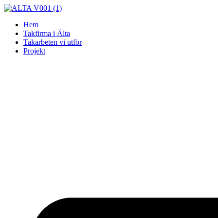
Skip
to
Hem
content
Takfirma i Älta
Takarbeten vi utför
Projekt