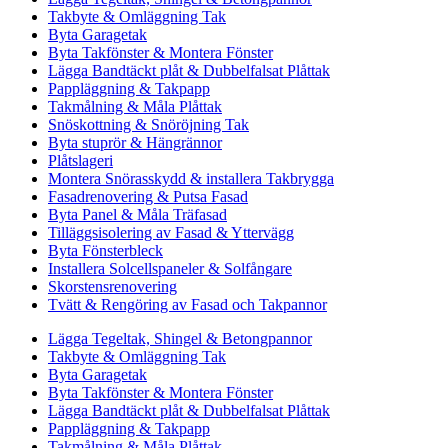
Takbyte & Omläggning Tak
Byta Garagetak
Byta Takfönster & Montera Fönster
Lägga Bandtäckt plåt & Dubbelfalsat Plåttak
Pappläggning & Takpapp
Takmålning & Måla Plåttak
Snöskottning & Snöröjning Tak
Byta stuprör & Hängrännor
Plåtslageri
Montera Snörasskydd & installera Takbrygga
Fasadrenovering & Putsa Fasad
Byta Panel & Måla Träfasad
Tilläggsisolering av Fasad & Yttervägg
Byta Fönsterbleck
Installera Solcellspaneler & Solfångare
Skorstensrenovering
Tvätt & Rengöring av Fasad och Takpannor
Lägga Tegeltak, Shingel & Betongpannor
Takbyte & Omläggning Tak
Byta Garagetak
Byta Takfönster & Montera Fönster
Lägga Bandtäckt plåt & Dubbelfalsat Plåttak
Pappläggning & Takpapp
Takmålning & Måla Plåttak