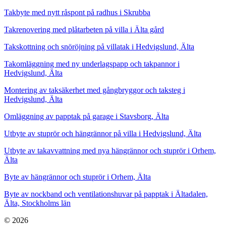
Takbyte med nytt råspont på radhus i Skrubba
Takrenovering med plåtarbeten på villa i Älta gård
Takskottning och snöröjning på villatak i Hedvigslund, Älta
Takomläggning med ny underlagspapp och takpannor i
Hedvigslund, Älta
Montering av taksäkerhet med gångbryggor och taksteg i
Hedvigslund, Älta
Omläggning av papptak på garage i Stavsborg, Älta
Utbyte av stuprör och hängrännor på villa i Hedvigslund, Älta
Utbyte av takavvattning med nya hängrännor och stuprör i Orhem,
Älta
Byte av hängrännor och stuprör i Orhem, Älta
Byte av nockband och ventilationshuvar på papptak i Ältadalen,
Älta, Stockholms län
© 2026