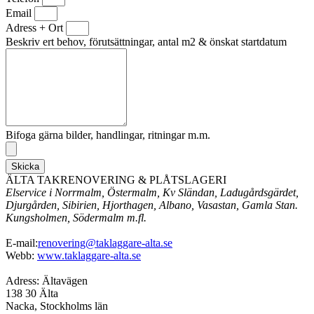
Email
Adress + Ort
Beskriv ert behov, förutsättningar, antal m2 & önskat startdatum
Bifoga gärna bilder, handlingar, ritningar m.m.
Skicka
ÄLTA TAKRENOVERING & PLÅTSLAGERI
Elservice i Norrmalm, Östermalm, Kv Sländan, Ladugårdsgärdet,
Djurgården, Sibirien, Hjorthagen, Albano, Vasastan, Gamla Stan.
Kungsholmen, Södermalm m.fl.
E-mail:
renovering@taklaggare-alta.se
Webb:
www.taklaggare-alta.se
Adress: Ältavägen
138 30 Älta
Nacka, Stockholms län