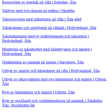
Renovering av tegeltak på villa i Solsidan, Älta
Takbyte med nytt råspont på radhus i Skrubba
Takrenovering med plåtarbeten på villa i Älta gård
Takskottning och snöröjning på villatak i Hedvigslund, Älta
Takomläggning med ny underlagspapp och takpannor i
Hedvigslund, Älta
Montering av taksäkerhet med gångbryggor och taksteg i
Hedvigslund, Älta
Omläggning av papptak på garage i Stavsborg, Älta
Utbyte av stuprör och hängrännor på villa i Hedvigslund, Älta
Utbyte av takavvattning med nya hängrännor och stuprör i Orhem,
Älta
Byte av hängrännor och stuprör i Orhem, Älta
Byte av nockband och ventilationshuvar på papptak i Ältadalen,
Älta, Stockholms län