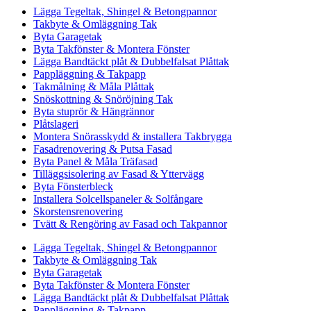
Lägga Tegeltak, Shingel & Betongpannor
Takbyte & Omläggning Tak
Byta Garagetak
Byta Takfönster & Montera Fönster
Lägga Bandtäckt plåt & Dubbelfalsat Plåttak
Pappläggning & Takpapp
Takmålning & Måla Plåttak
Snöskottning & Snöröjning Tak
Byta stuprör & Hängrännor
Plåtslageri
Montera Snörasskydd & installera Takbrygga
Fasadrenovering & Putsa Fasad
Byta Panel & Måla Träfasad
Tilläggsisolering av Fasad & Yttervägg
Byta Fönsterbleck
Installera Solcellspaneler & Solfångare
Skorstensrenovering
Tvätt & Rengöring av Fasad och Takpannor
Lägga Tegeltak, Shingel & Betongpannor
Takbyte & Omläggning Tak
Byta Garagetak
Byta Takfönster & Montera Fönster
Lägga Bandtäckt plåt & Dubbelfalsat Plåttak
Pappläggning & Takpapp