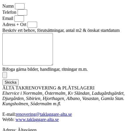
Namn
Telefon
Email
Adress + Ort
Beskriv ert behov, förutsättningar, antal m2 & önskat startdatum
Bifoga gärna bilder, handlingar, ritningar m.m.
Skicka
ÄLTA TAKRENOVERING & PLÅTSLAGERI
Elservice i Norrmalm, Östermalm, Kv Sländan, Ladugårdsgärdet,
Djurgården, Sibirien, Hjorthagen, Albano, Vasastan, Gamla Stan.
Kungsholmen, Södermalm m.fl.
E-mail:
renovering@taklaggare-alta.se
Webb:
www.taklaggare-alta.se
Adress: Ältavägen