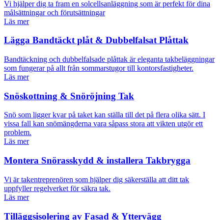
Vi hjälper dig ta fram en solcellsanläggning som är perfekt för dina
målsättningar och förutsättningar
Läs mer
Lägga Bandtäckt plåt & Dubbelfalsat Plåttak
Bandtäckning och dubbelfalsade plåttak är eleganta takbeläggningar
som fungerar på allt från sommarstugor till kontorsfastigheter.
Läs mer
Snöskottning & Snöröjning Tak
Snö som ligger kvar på taket kan ställa till det på flera olika sätt. I
vissa fall kan snömängderna vara såpass stora att vikten utgör ett
problem.
Läs mer
Montera Snörasskydd & installera Takbrygga
Vi är takentreprenören som hjälper dig säkerställa att ditt tak
uppfyller regelverket för säkra tak.
Läs mer
Tilläggsisolering av Fasad & Yttervägg