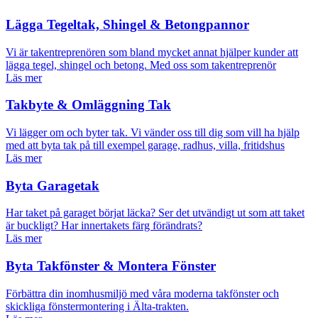
Lägga Tegeltak, Shingel & Betongpannor
Vi är takentreprenören som bland mycket annat hjälper kunder att
lägga tegel, shingel och betong. Med oss som takentreprenör
Läs mer
Takbyte & Omläggning Tak
Vi lägger om och byter tak. Vi vänder oss till dig som vill ha hjälp
med att byta tak på till exempel garage, radhus, villa, fritidshus
Läs mer
Byta Garagetak
Har taket på garaget börjat läcka? Ser det utvändigt ut som att taket
är buckligt? Har innertakets färg förändrats?
Läs mer
Byta Takfönster & Montera Fönster
Förbättra din inomhusmiljö med våra moderna takfönster och
skickliga fönstermontering i Älta-trakten.