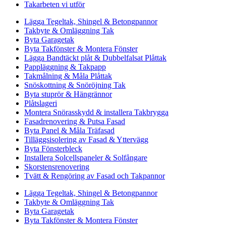
Takarbeten vi utför
Lägga Tegeltak, Shingel & Betongpannor
Takbyte & Omläggning Tak
Byta Garagetak
Byta Takfönster & Montera Fönster
Lägga Bandtäckt plåt & Dubbelfalsat Plåttak
Pappläggning & Takpapp
Takmålning & Måla Plåttak
Snöskottning & Snöröjning Tak
Byta stuprör & Hängrännor
Plåtslageri
Montera Snörasskydd & installera Takbrygga
Fasadrenovering & Putsa Fasad
Byta Panel & Måla Träfasad
Tilläggsisolering av Fasad & Yttervägg
Byta Fönsterbleck
Installera Solcellspaneler & Solfångare
Skorstensrenovering
Tvätt & Rengöring av Fasad och Takpannor
Lägga Tegeltak, Shingel & Betongpannor
Takbyte & Omläggning Tak
Byta Garagetak
Byta Takfönster & Montera Fönster