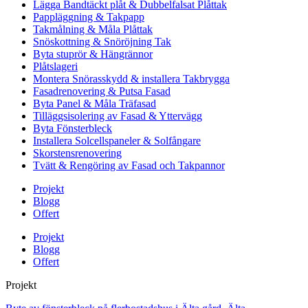
Lägga Bandtäckt plåt & Dubbelfalsat Plåttak
Pappläggning & Takpapp
Takmålning & Måla Plåttak
Snöskottning & Snöröjning Tak
Byta stuprör & Hängrännor
Plåtslageri
Montera Snörasskydd & installera Takbrygga
Fasadrenovering & Putsa Fasad
Byta Panel & Måla Träfasad
Tilläggsisolering av Fasad & Yttervägg
Byta Fönsterbleck
Installera Solcellspaneler & Solfångare
Skorstensrenovering
Tvätt & Rengöring av Fasad och Takpannor
Projekt
Blogg
Offert
Projekt
Blogg
Offert
Projekt