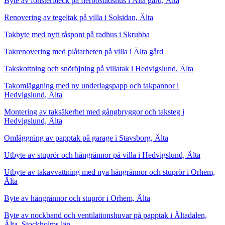
Byte av fönsterbleck på flerbostadshus i Älta gård, Älta
Renovering av tegeltak på villa i Solsidan, Älta
Takbyte med nytt råspont på radhus i Skrubba
Takrenovering med plåtarbeten på villa i Älta gård
Takskottning och snöröjning på villatak i Hedvigslund, Älta
Takomläggning med ny underlagspapp och takpannor i
Hedvigslund, Älta
Montering av taksäkerhet med gångbryggor och taksteg i
Hedvigslund, Älta
Omläggning av papptak på garage i Stavsborg, Älta
Utbyte av stuprör och hängrännor på villa i Hedvigslund, Älta
Utbyte av takavvattning med nya hängrännor och stuprör i Orhem,
Älta
Byte av hängrännor och stuprör i Orhem, Älta
Byte av nockband och ventilationshuvar på papptak i Ältadalen,
Älta, Stockholms län