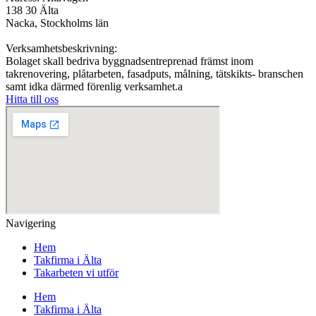
138 30 Älta
Nacka, Stockholms län
Verksamhetsbeskrivning:
Bolaget skall bedriva byggnadsentreprenad främst inom
takrenovering, plåtarbeten, fasadputs, målning, tätskikts- branschen
samt idka därmed förenlig verksamhet.a
Hitta till oss
Navigering
Hem
Takfirma i Älta
Takarbeten vi utför
Hem
Takfirma i Älta