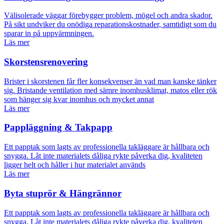
Välisolerade väggar förebygger problem, mögel och andra skador.
På sikt undviker du onödiga reparationskostnader, samtidigt som du
sparar in på uppvärmningen.
Läs mer
Skorstensrenovering
Brister i skorstenen får fler konsekvenser än vad man kanske tänker
sig. Bristande ventilation med sämre inomhusklimat, matos eller rök
som hänger sig kvar inomhus och mycket annat
Läs mer
Pappläggning & Takpapp
Ett papptak som lagts av professionella takläggare är hållbara och
snygga. Låt inte materialets dåliga rykte påverka dig, kvaliteten
ligger helt och håller i hur materialet används
Läs mer
Byta stuprör & Hängrännor
Ett papptak som lagts av professionella takläggare är hållbara och
snygga. Låt inte materialets dåliga rykte påverka dig, kvaliteten