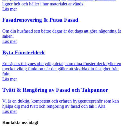
ligger helt och håller i hur materialet används
Läs mer
Fasadrenovering & Putsa Fasad
Om din husfasad sett bättre dagar är det dags att göra någonting åt
saken.
Läs mer
Byta Fönsterbleck
En såpass tillsynes obetydlig detalj som dina fönsterbleck fyller en
mycket viktig funktion när det gäller att skydda din fastighet från
fukt.
Läs mer
Tvätt & Rengöring av Fasad och Takpannor
Vi är en duktig, kompetent och erfaren byggentreprenör som kan
hjälpa dig med tvätt och rengöring av fasad och tak i Älta
Läs mer
Kontakta oss idag!