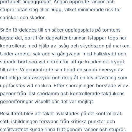
portabelt ångaggregat. Ångan öppnade rännor och
stuprör utan slag eller hugg, vilket minimerade risk för
sprickor och skador.
Snön fördelades till en säker upplagsplats på tomtens
lägsta del, bort från dagvattenbrunnar. Istappar togs ner
kontrollerat med hjälp av issåg och skyddszon på marken.
Under arbetet säkrade vi gångvägar med halkskydd och
sopade bort snö vid entrén för att ge kunden ett tryggt
tillträde. Vi genomförde samtidigt en snabb översyn av
befintliga snörasskydd och drog åt en lös infästning som
upptäcktes vid nocken. Efter snöröjningen borstade vi av
pannor från löst snödamm och kontrollerade takdukens
genomföringar visuellt där det var möjligt.
Resultatet blev att taket avlastades på ett kontrollerat
sätt, isbildningen försvann från kritiska punkter och
smältvattnet kunde rinna fritt genom rännor och stuprör.