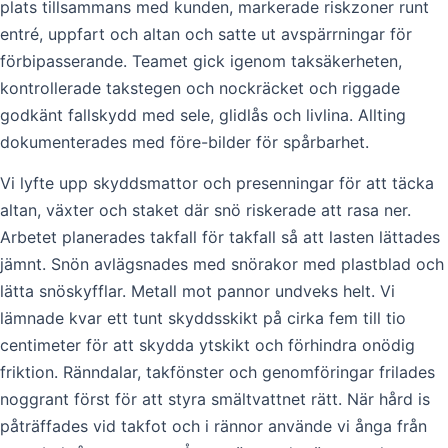
plats tillsammans med kunden, markerade riskzoner runt
entré, uppfart och altan och satte ut avspärrningar för
förbipasserande. Teamet gick igenom taksäkerheten,
kontrollerade takstegen och nockräcket och riggade
godkänt fallskydd med sele, glidlås och livlina. Allting
dokumenterades med före-bilder för spårbarhet.
Vi lyfte upp skyddsmattor och presenningar för att täcka
altan, växter och staket där snö riskerade att rasa ner.
Arbetet planerades takfall för takfall så att lasten lättades
jämnt. Snön avlägsnades med snörakor med plastblad och
lätta snöskyfflar. Metall mot pannor undveks helt. Vi
lämnade kvar ett tunt skyddsskikt på cirka fem till tio
centimeter för att skydda ytskikt och förhindra onödig
friktion. Ränndalar, takfönster och genomföringar frilades
noggrant först för att styra smältvattnet rätt. När hård is
påträffades vid takfot och i rännor använde vi ånga från