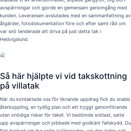
avspärrningar och gjorde en gemensam genomgång med
kunden. Leveransen avslutades med en sammanfattning av
åtgärder, fotodokumentation före och efter samt råd om
var snö tenderade att driva på just detta tak i
Hedvigslund.
Så här hjälpte vi vid takskottning
på villatak
När du kontaktade oss för liknande uppdrag fick du snabb
återkoppling, en tydlig plan och ett tryggt genomförande
utan onödiga risker för taket. Vi bedömde snölast, satte
upp avspärrningar och jobbade med godkänt fallskydd. Du
fick besked om hur snön avlägsnades, var den lades och