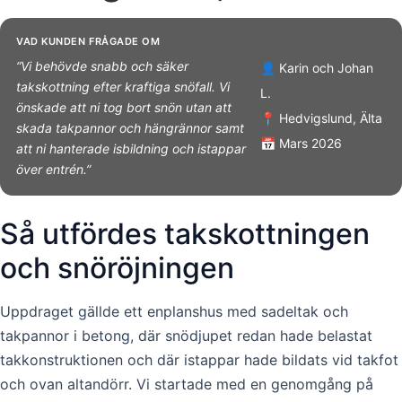
VAD KUNDEN FRÅGADE OM
“Vi behövde snabb och säker
👤 Karin och Johan
takskottning efter kraftiga snöfall. Vi
L.
önskade att ni tog bort snön utan att
📍 Hedvigslund, Älta
skada takpannor och hängrännor samt
📅 Mars 2026
att ni hanterade isbildning och istappar
över entrén.”
Så utfördes takskottningen
och snöröjningen
Uppdraget gällde ett enplanshus med sadeltak och
takpannor i betong, där snödjupet redan hade belastat
takkonstruktionen och där istappar hade bildats vid takfot
och ovan altandörr. Vi startade med en genomgång på