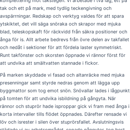
komplettering mot takstegen. Vi arbetade i två lag, ett på
tak och ett på mark, med tydlig teckengivning och
avspärrningar. Redskap och verktyg valdes för att spara
ytskiktet, det vill säga snöraka och skrapor med mjuka
blad, teleskopskaft för räckvidd från säkra positioner och
ånga för is. Allt arbete bedrevs från övre delen av takfallet
och nedåt i sektioner för att fördela laster symmetriskt.
Runt takfönster och skorsten öppnade vi rännor först för
att undvika att smältvatten stannade i fickor.
På marken skyddade vi fasad och altanräcke med mjuka
presenningar samt styrde nedras genom att lägga upp
byggmattor som tog emot snön. Snövallar lades i lågpunkt
på tomten för att undvika isbildning på gångyta. När
rännor och stuprör hade isproppar gick vi fram med ånga i
korta intervaller tills flödet öppnades. Därefter rensade vi
löv och isrester i silen över stuprörsfallet. Avslutningsvis
städade vi av arbetsområdet, sopade gångytor, tog bort