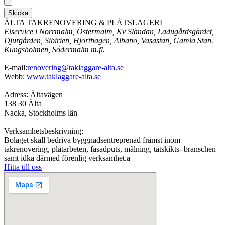
Skicka
ÄLTA TAKRENOVERING & PLÅTSLAGERI
Elservice i Norrmalm, Östermalm, Kv Sländan, Ladugårdsgärdet,
Djurgården, Sibirien, Hjorthagen, Albano, Vasastan, Gamla Stan.
Kungsholmen, Södermalm m.fl.
E-mail:
renovering@taklaggare-alta.se
Webb:
www.taklaggare-alta.se
Adress: Ältavägen
138 30 Älta
Nacka, Stockholms län
Verksamhetsbeskrivning:
Bolaget skall bedriva byggnadsentreprenad främst inom
takrenovering, plåtarbeten, fasadputs, målning, tätskikts- branschen
samt idka därmed förenlig verksamhet.a
Hitta till oss