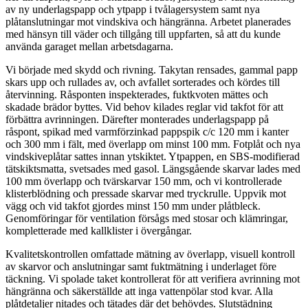
av ny underlagspapp och ytpapp i tvålagersystem samt nya
plåtanslutningar mot vindskiva och hängränna. Arbetet planerades
med hänsyn till väder och tillgång till uppfarten, så att du kunde
använda garaget mellan arbetsdagarna.
Vi började med skydd och rivning. Takytan rensades, gammal papp
skars upp och rullades av, och avfallet sorterades och kördes till
återvinning. Råsponten inspekterades, fuktkvoten mättes och
skadade brädor byttes. Vid behov kilades reglar vid takfot för att
förbättra avrinningen. Därefter monterades underlagspapp på
råspont, spikad med varmförzinkad pappspik c/c 120 mm i kanter
och 300 mm i fält, med överlapp om minst 100 mm. Fotplåt och nya
vindskiveplåtar sattes innan ytskiktet. Ytpappen, en SBS-modifierad
tätskiktsmatta, svetsades med gasol. Längsgående skarvar lades med
100 mm överlapp och tvärskarvar 150 mm, och vi kontrollerade
klisterblödning och pressade skarvar med tryckrulle. Uppvik mot
vägg och vid takfot gjordes minst 150 mm under plåtbleck.
Genomföringar för ventilation försågs med stosar och klämringar,
kompletterade med kallklister i övergångar.
Kvalitetskontrollen omfattade mätning av överlapp, visuell kontroll
av skarvor och anslutningar samt fuktmätning i underlaget före
täckning. Vi spolade taket kontrollerat för att verifiera avrinning mot
hängränna och säkerställde att inga vattenpölar stod kvar. Alla
plåtdetaljer nitades och tätades där det behövdes. Slutstädning