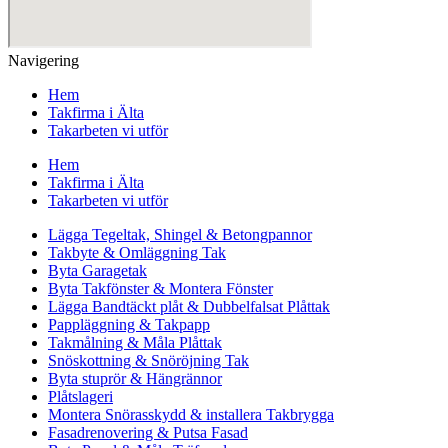
Navigering
Hem
Takfirma i Älta
Takarbeten vi utför
Hem
Takfirma i Älta
Takarbeten vi utför
Lägga Tegeltak, Shingel & Betongpannor
Takbyte & Omläggning Tak
Byta Garagetak
Byta Takfönster & Montera Fönster
Lägga Bandtäckt plåt & Dubbelfalsat Plåttak
Pappläggning & Takpapp
Takmålning & Måla Plåttak
Snöskottning & Snöröjning Tak
Byta stuprör & Hängrännor
Plåtslageri
Montera Snörasskydd & installera Takbrygga
Fasadrenovering & Putsa Fasad