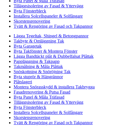
Byta Panel & Måla Träfasad
Tilläggsisolering av Fasad & Yttervägg
Byta Fönsterbleck
Installera Solcellspaneler & Solfångare
Skorstensrenovering
Tvätt & Rengöring av Fasad och Takpannor
Lägga Tegeltak, Shingel & Betongpannor
Takbyte & Omläggning Tak
Byta Garagetak
Byta Takfönster & Montera Fönster
Lägga Bandtäckt plåt & Dubbelfalsat Plåttak
Pappläggning & Takpapp
Takmålning & Måla Plåttak
Snöskottning & Snöröjning Tak
Byta stuprör & Hängrännor
Plåtslageri
Montera Snörasskydd & installera Takbrygga
Fasadrenovering & Putsa Fasad
Byta Panel & Måla Träfasad
Tilläggsisolering av Fasad & Yttervägg
Byta Fönsterbleck
Installera Solcellspaneler & Solfångare
Skorstensrenovering
Tvätt & Rengöring av Fasad och Takpannor