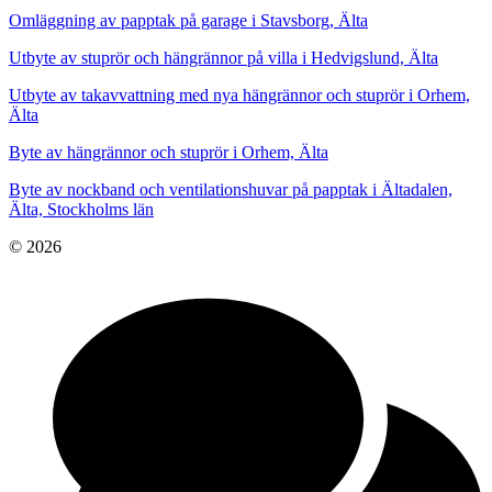
Omläggning av papptak på garage i Stavsborg, Älta
Utbyte av stuprör och hängrännor på villa i Hedvigslund, Älta
Utbyte av takavvattning med nya hängrännor och stuprör i Orhem,
Älta
Byte av hängrännor och stuprör i Orhem, Älta
Byte av nockband och ventilationshuvar på papptak i Ältadalen,
Älta, Stockholms län
© 2026