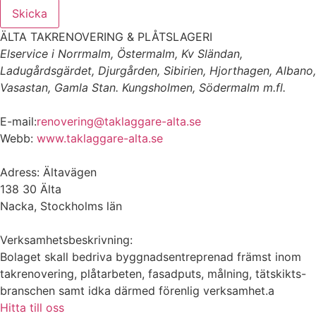
Skicka
ÄLTA TAKRENOVERING & PLÅTSLAGERI
Elservice i Norrmalm, Östermalm, Kv Sländan,
Ladugårdsgärdet, Djurgården, Sibirien, Hjorthagen, Albano,
Vasastan, Gamla Stan. Kungsholmen, Södermalm m.fl.
E-mail:
renovering@taklaggare-alta.se
Webb:
www.taklaggare-alta.se
Adress: Ältavägen
138 30 Älta
Nacka, Stockholms län
Verksamhetsbeskrivning:
Bolaget skall bedriva byggnadsentreprenad främst inom
takrenovering, plåtarbeten, fasadputs, målning, tätskikts-
branschen samt idka därmed förenlig verksamhet.a
Hitta till oss