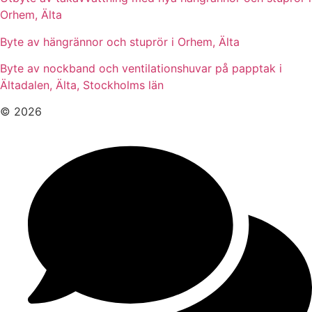
Orhem, Älta
Byte av hängrännor och stuprör i Orhem, Älta
Byte av nockband och ventilationshuvar på papptak i
Ältadalen, Älta, Stockholms län
© 2026