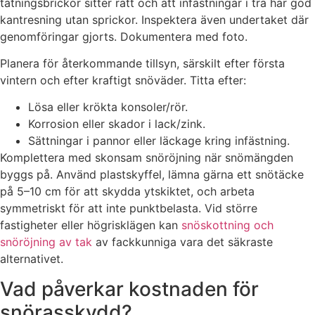
tätningsbrickor sitter rätt och att infästningar i trä har god
kantresning utan sprickor. Inspektera även undertaket där
genomföringar gjorts. Dokumentera med foto.
Planera för återkommande tillsyn, särskilt efter första
vintern och efter kraftigt snöväder. Titta efter:
Lösa eller krökta konsoler/rör.
Korrosion eller skador i lack/zink.
Sättningar i pannor eller läckage kring infästning.
Komplettera med skonsam snöröjning när snömängden
byggs på. Använd plastskyffel, lämna gärna ett snötäcke
på 5–10 cm för att skydda ytskiktet, och arbeta
symmetriskt för att inte punktbelasta. Vid större
fastigheter eller högrisklägen kan
snöskottning och
snöröjning av tak
av fackkunniga vara det säkraste
alternativet.
Vad påverkar kostnaden för
snörasskydd?