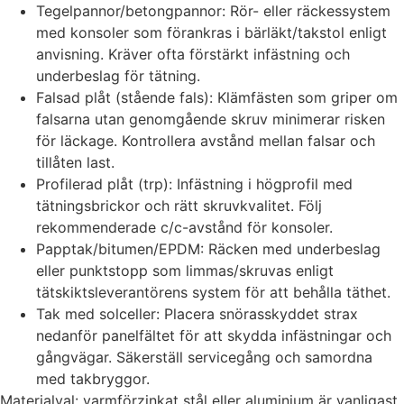
Tegelpannor/betongpannor: Rör- eller räckessystem
med konsoler som förankras i bärläkt/takstol enligt
anvisning. Kräver ofta förstärkt infästning och
underbeslag för tätning.
Falsad plåt (stående fals): Klämfästen som griper om
falsarna utan genomgående skruv minimerar risken
för läckage. Kontrollera avstånd mellan falsar och
tillåten last.
Profilerad plåt (trp): Infästning i högprofil med
tätningsbrickor och rätt skruvkvalitet. Följ
rekommenderade c/c-avstånd för konsoler.
Papptak/bitumen/EPDM: Räcken med underbeslag
eller punktstopp som limmas/skruvas enligt
tätskiktsleverantörens system för att behålla täthet.
Tak med solceller: Placera snörasskyddet strax
nedanför panelfältet för att skydda infästningar och
gångvägar. Säkerställ servicegång och samordna
med takbryggor.
Materialval: varmförzinkat stål eller aluminium är vanligast.