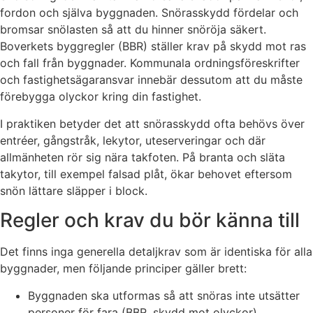
fordon och själva byggnaden. Snörasskydd fördelar och
bromsar snölasten så att du hinner snöröja säkert.
Boverkets byggregler (BBR) ställer krav på skydd mot ras
och fall från byggnader. Kommunala ordningsföreskrifter
och fastighetsägaransvar innebär dessutom att du måste
förebygga olyckor kring din fastighet.
I praktiken betyder det att snörasskydd ofta behövs över
entréer, gångstråk, lekytor, uteserveringar och där
allmänheten rör sig nära takfoten. På branta och släta
takytor, till exempel falsad plåt, ökar behovet eftersom
snön lättare släpper i block.
Regler och krav du bör känna till
Det finns inga generella detaljkrav som är identiska för alla
byggnader, men följande principer gäller brett:
Byggnaden ska utformas så att snöras inte utsätter
personer för fara (BBR, skydd mot olyckor).