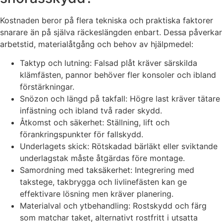
Kostnaden beror på flera tekniska och praktiska faktorer
snarare än på själva räckeslängden enbart. Dessa påverkar
arbetstid, materialåtgång och behov av hjälpmedel:
Taktyp och lutning: Falsad plåt kräver särskilda
klämfästen, pannor behöver fler konsoler och ibland
förstärkningar.
Snözon och längd på takfall: Högre last kräver tätare
infästning och ibland två rader skydd.
Åtkomst och säkerhet: Ställning, lift och
förankringspunkter för fallskydd.
Underlagets skick: Rötskadad bärläkt eller sviktande
underlagstak måste åtgärdas före montage.
Samordning med taksäkerhet: Integrering med
takstege, takbrygga och livlinefästen kan ge
effektivare lösning men kräver planering.
Materialval och ytbehandling: Rostskydd och färg
som matchar taket, alternativt rostfritt i utsatta