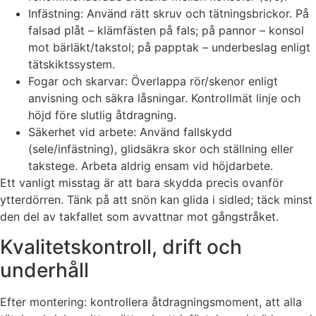
Infästning: Använd rätt skruv och tätningsbrickor. På
falsad plåt – klämfästen på fals; på pannor – konsol
mot bärläkt/takstol; på papptak – underbeslag enligt
tätskiktssystem.
Fogar och skarvar: Överlappa rör/skenor enligt
anvisning och säkra låsningar. Kontrollmät linje och
höjd före slutlig åtdragning.
Säkerhet vid arbete: Använd fallskydd
(sele/infästning), glidsäkra skor och ställning eller
takstege. Arbeta aldrig ensam vid höjdarbete.
Ett vanligt misstag är att bara skydda precis ovanför
ytterdörren. Tänk på att snön kan glida i sidled; täck minst
den del av takfallet som avvattnar mot gångstråket.
Kvalitetskontroll, drift och
underhåll
Efter montering: kontrollera åtdragningsmoment, att alla