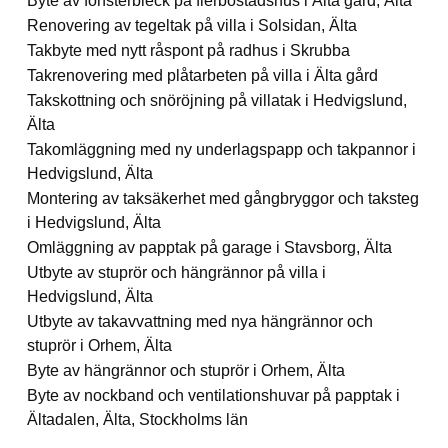
Byte av fönsterbleck på flerbostadshus i Älta gård, Älta
Renovering av tegeltak på villa i Solsidan, Älta
Takbyte med nytt råspont på radhus i Skrubba
Takrenovering med plåtarbeten på villa i Älta gård
Takskottning och snöröjning på villatak i Hedvigslund,
Älta
Takomläggning med ny underlagspapp och takpannor i
Hedvigslund, Älta
Montering av taksäkerhet med gångbryggor och taksteg
i Hedvigslund, Älta
Omläggning av papptak på garage i Stavsborg, Älta
Utbyte av stuprör och hängrännor på villa i
Hedvigslund, Älta
Utbyte av takavvattning med nya hängrännor och
stuprör i Orhem, Älta
Byte av hängrännor och stuprör i Orhem, Älta
Byte av nockband och ventilationshuvar på papptak i
Ältadalen, Älta, Stockholms län