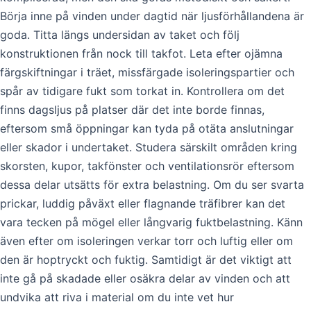
Börja inne på vinden under dagtid när ljusförhållandena är
goda. Titta längs undersidan av taket och följ
konstruktionen från nock till takfot. Leta efter ojämna
färgskiftningar i träet, missfärgade isoleringspartier och
spår av tidigare fukt som torkat in. Kontrollera om det
finns dagsljus på platser där det inte borde finnas,
eftersom små öppningar kan tyda på otäta anslutningar
eller skador i undertaket. Studera särskilt områden kring
skorsten, kupor, takfönster och ventilationsrör eftersom
dessa delar utsätts för extra belastning. Om du ser svarta
prickar, luddig påväxt eller flagnande träfibrer kan det
vara tecken på mögel eller långvarig fuktbelastning. Känn
även efter om isoleringen verkar torr och luftig eller om
den är hoptryckt och fuktig. Samtidigt är det viktigt att
inte gå på skadade eller osäkra delar av vinden och att
undvika att riva i material om du inte vet hur