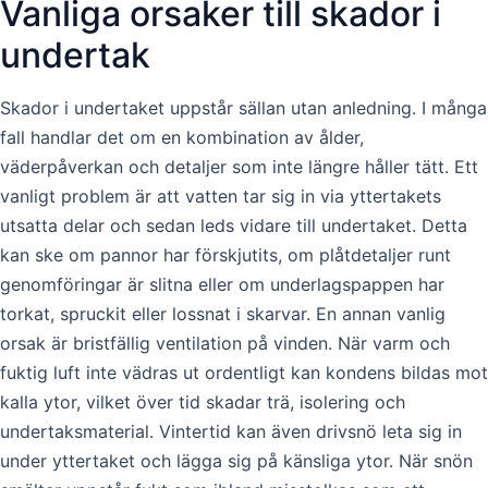
Vanliga orsaker till skador i
undertak
Skador i undertaket uppstår sällan utan anledning. I många
fall handlar det om en kombination av ålder,
väderpåverkan och detaljer som inte längre håller tätt. Ett
vanligt problem är att vatten tar sig in via yttertakets
utsatta delar och sedan leds vidare till undertaket. Detta
kan ske om pannor har förskjutits, om plåtdetaljer runt
genomföringar är slitna eller om underlagspappen har
torkat, spruckit eller lossnat i skarvar. En annan vanlig
orsak är bristfällig ventilation på vinden. När varm och
fuktig luft inte vädras ut ordentligt kan kondens bildas mot
kalla ytor, vilket över tid skadar trä, isolering och
undertaksmaterial. Vintertid kan även drivsnö leta sig in
under yttertaket och lägga sig på känsliga ytor. När snön