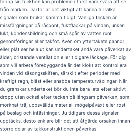
tappa sin funktion kan problemen först vara svåra att se
från marken. Därför är det viktigt att känna till vilka
signaler som brukar komma tidigt. Vanliga tecken är
missfärgningar på råspont, fuktfläckar på vinden, unken
lukt, kondensbildning och små spår av vatten runt
genomföringar eller takfot. Även om yttertakets pannor
eller plåt ser hela ut kan undertaket ändå vara påverkat av
ålder, bristande ventilation eller tidigare läckage. För dig
som vill arbeta förebyggande är det klokt att kontrollera
vinden vid säsongsskiften, särskilt efter perioder med
kraftigt regn, blåst eller snabba temperaturväxlingar. När
du granskar undertaket bör du inte bara leta efter aktivt
dropp utan också efter tecken på långsam påverkan, som
mörknat trä, uppsvällda material, mögelpåväxt eller rost
på beslag och infästningar. Ju tidigare dessa signaler
upptäcks, desto enklare blir det att åtgärda orsaken innan
större delar av takkonstruktionen påverkas.