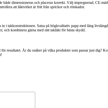
e de både dimensioneras och placeras korrekt. Välj impregnerad, CE-märk
ollera att läktvirket är fritt från sprickor och rötskador.
 in i takkonstruktionen. Satsa på högkvalitativ papp med lång livslängd,
er, och kombinera gärna med rätt takläkt för bästa skydd.
ad för resultatet. Är du osäker på vilka produkter som passar just dig? K
t!