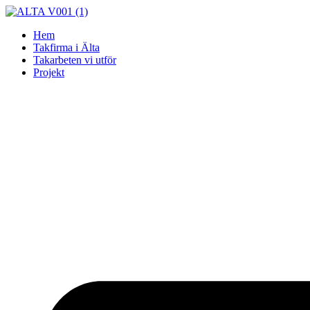
Skip
to
Hem
content
Takfirma i Älta
Takarbeten vi utför
Projekt