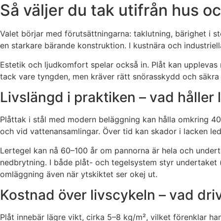
Så väljer du tak utifrån hus o
Valet börjar med förutsättningarna: taklutning, bärighet i 
en starkare bärande konstruktion. I kustnära och industriell
Estetik och ljudkomfort spelar också in. Plåt kan upplevas
tack vare tyngden, men kräver rätt snörasskydd och säkra 
Livslängd i praktiken – vad håller
Plåttak i stål med modern beläggning kan hålla omkring 40–6
och vid vattenansamlingar. Över tid kan skador i lacken leda
Lertegel kan nå 60–100 år om pannorna är hela och undertak
nedbrytning. I både plåt- och tegelsystem styr undertaket (u
omläggning även när ytskiktet ser okej ut.
Kostnad över livscykeln – vad dri
Plåt innebär lägre vikt, cirka 5–8 kg/m², vilket förenklar