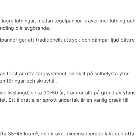
på lägre lutningar, medan tegelpannor kräver mer lutning och
andling blir avgörande.
pannor ger ett traditionellt uttryck och dämpar ljud bättre
 först är ofta färgsystemet, särskilt på solbelysta ytor
enomföringar och skruvhål.
k livslängd, cirka 30–50 år, framför allt på grund av ytans
. Ett åldrat eller sprött undertak är en vanlig orsak till
 ofta 35–45 kg/m², och kräver dimensionerade läkt och ofta