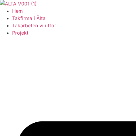
Skip
to
Hem
content
Takfirma i Älta
Takarbeten vi utför
Projekt