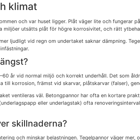
ch klimat
stommen och var huset ligger. Plåt väger lite och fungerar 
a miljöer utsätts plåt för högre korrosivitet, och rätt ytbeh
 mer ljudligt vid regn om undertaket saknar dämpning. Tegel
infästningar.
 längst?
0 år vid normal miljö och korrekt underhåll. Det som åldras
 till korrosion, främst vid skarvar, plåtskarvar (falser), g
et ventileras väl. Betongpannor har ofta en kortare praktis
nderlagspapp eller underlagstak) ofta renoveringsintervallet
ver skillnaderna?
 hantering och minskar belastningen. Tegelpannor väger mer,