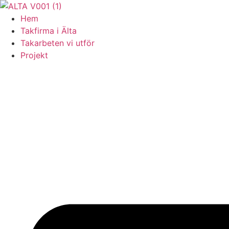
Skip
to
Hem
content
Takfirma i Älta
Takarbeten vi utför
Projekt