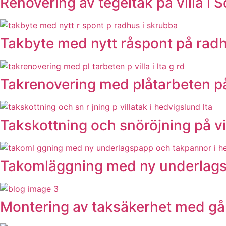
Renovering av tegeltak på villa i S
Takbyte med nytt råspont på rad
Takrenovering med plåtarbeten på 
Takskottning och snöröjning på vi
Takomläggning med ny underlagsp
Montering av taksäkerhet med gån