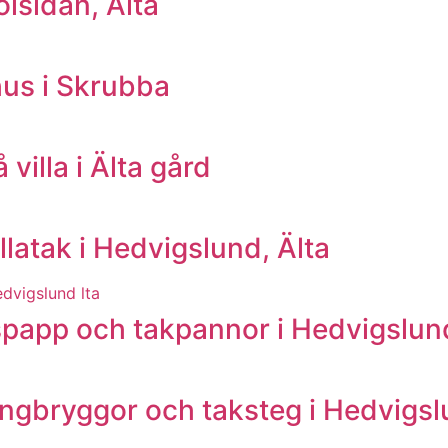
olsidan, Älta
hus i Skrubba
villa i Älta gård
llatak i Hedvigslund, Älta
app och takpannor i Hedvigslund
gbryggor och taksteg i Hedvigslu